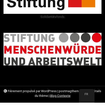
Solidaritätsfonds
Fièrement propulsé par WordPress
|
postmagthemes.com
|
Détails
FR
du thème
|
Blog Contexte