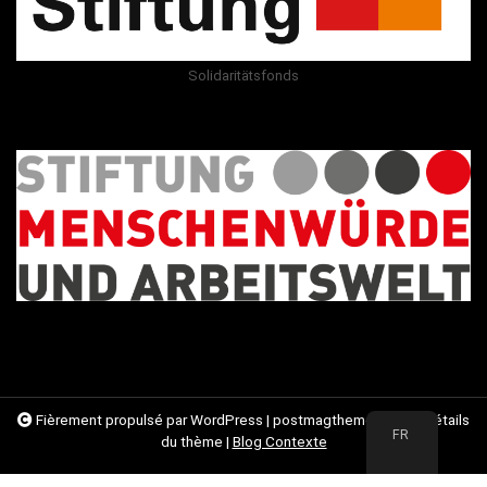
Solidaritätsfonds
Fièrement propulsé par WordPress
|
postmagthemes.com
|
Détails
FR
du thème
|
Blog Contexte