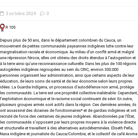
3 octobre 2024
0
R 105
Depuis plus de 50 ans, dans le département colombien du Cauca, un
mouvement de petites communautés paysannes indigènes lutte contre leur
marginalisation raciale et économique. Au milieu d'un conflit armé et malgré
une répression féroce, elles ont obtenu des droits étendus à l'autogestion et
à la terre ainsi qu'une reconnaissance culturelle. Dans les plus de 100 régions
autogérées indigènes regroupées au sein du CRIC, environ 300.000
personnes organisent leur administration, ainsi que certains aspects de leur
éducation, de leurs soins de santé et de leur économie selon leurs propres
idées. La Guardia Indígena, un processus d'autodéfense non armé, protège
les communautés. La terre est une propriété collective inaliénable. Cependant,
l'exploitation économique et le racisme social continuent de sévir. En outre,
plusieurs groupes armés sont actifs dans la région. Ces dernières années, ils
ont assassiné des dizaines de fonctionnaires* et de gardias indigènes et ont
recruté de force des centaines de jeunes indigènes. Abandonnées par l'État,
les communautés s'opposent par leurs propres moyens à la violence directe
et structurelle et travaillent à des alternatives autodéterminées. Eliseth Peña,
Nasa indigène et journaliste du Cauca/Colombie, et le collectif de café Aroma