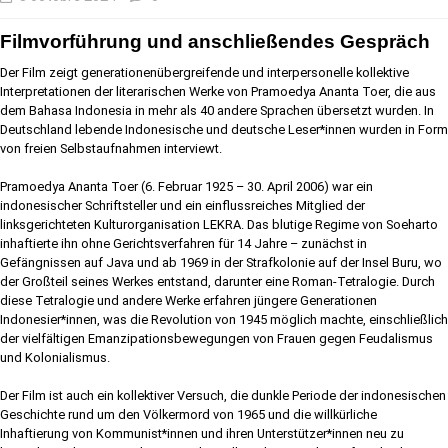
Filmvorführung und anschließendes Gespräch
Der Film zeigt generationenübergreifende und interpersonelle kollektive
Interpretationen der literarischen Werke von Pramoedya Ananta Toer, die aus
dem Bahasa Indonesia in mehr als 40 andere Sprachen übersetzt wurden. In
Deutschland lebende Indonesische und deutsche Leser*innen wurden in Form
von freien Selbstaufnahmen interviewt.
Pramoedya Ananta Toer (6. Februar 1925 – 30. April 2006) war ein
indonesischer Schriftsteller und ein einflussreiches Mitglied der
linksgerichteten Kulturorganisation LEKRA. Das blutige Regime von Soeharto
inhaftierte ihn ohne Gerichtsverfahren für 14 Jahre – zunächst in
Gefängnissen auf Java und ab 1969 in der Strafkolonie auf der Insel Buru, wo
der Großteil seines Werkes entstand, darunter eine Roman-Tetralogie. Durch
diese Tetralogie und andere Werke erfahren jüngere Generationen
Indonesier*innen, was die Revolution von 1945 möglich machte, einschließlich
der vielfältigen Emanzipationsbewegungen von Frauen gegen Feudalismus
und Kolonialismus.
Der Film ist auch ein kollektiver Versuch, die dunkle Periode der indonesischen
Geschichte rund um den Völkermord von 1965 und die willkürliche
Inhaftierung von Kommunist*innen und ihren Unterstützer*innen neu zu