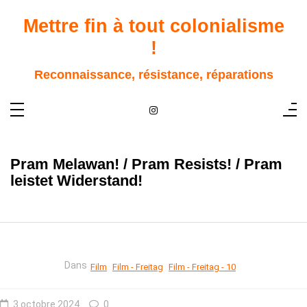
Aller
au
Mettre fin à tout colonialisme
contenu
!
Reconnaissance, résistance, réparations
Pram Melawan! / Pram Resists! / Pram
leistet Widerstand!
Dans
Film
Film - Freitag
Film - Freitag - 10
3 octobre 2024
0