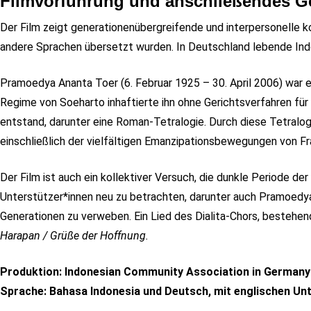
Filmvorführung und anschließendes G
Der Film zeigt generationenübergreifende und interpersonelle k
andere Sprachen übersetzt wurden. In Deutschland lebende Ind
Pramoedya Ananta Toer (6. Februar 1925 – 30. April 2006) war ei
Regime von Soeharto inhaftierte ihn ohne Gerichtsverfahren für 
entstand, darunter eine Roman-Tetralogie. Durch diese Tetralo
einschließlich der vielfältigen Emanzipationsbewegungen von F
Der Film ist auch ein kollektiver Versuch, die dunkle Periode d
Unterstützer*innen neu zu betrachten, darunter auch Pramoedya 
Generationen zu verweben. Ein Lied des Dialita-Chors, bestehen
Harapan / Grüße der Hoffnung.
Produktion: Indonesian Community Association in Germany
Sprache: Bahasa Indonesia und Deutsch, mit englischen Unt