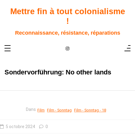
Aller
au
Mettre fin à tout colonialisme
contenu
!
Reconnaissance, résistance, réparations
Sondervorführung: No other lands
Dans
Film
Film - Sonntag
Film - Sonntag - 18
5 octobre 2024
0