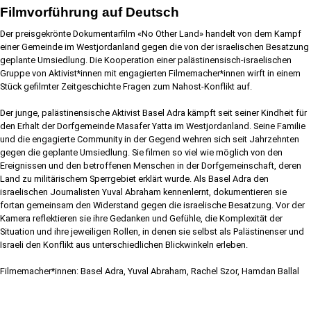
Filmvorführung auf Deutsch
Der preisgekrönte Dokumentarfilm «No Other Land» handelt von dem Kampf
einer Gemeinde im Westjordanland gegen die von der israelischen Besatzung
geplante Umsiedlung. Die Kooperation einer palästinensisch-israelischen
Gruppe von Aktivist*innen mit engagierten Filmemacher*innen wirft in einem
Stück gefilmter Zeitgeschichte Fragen zum Nahost-Konflikt auf.
Der junge, palästinensische Aktivist Basel Adra kämpft seit seiner Kindheit für
den Erhalt der Dorfgemeinde Masafer Yatta im Westjordanland. Seine Familie
und die engagierte Community in der Gegend wehren sich seit Jahrzehnten
gegen die geplante Umsiedlung. Sie filmen so viel wie möglich von den
Ereignissen und den betroffenen Menschen in der Dorfgemeinschaft, deren
Land zu militärischem Sperrgebiet erklärt wurde. Als Basel Adra den
israelischen Journalisten Yuval Abraham kennenlernt, dokumentieren sie
fortan gemeinsam den Widerstand gegen die israelische Besatzung. Vor der
Kamera reflektieren sie ihre Gedanken und Gefühle, die Komplexität der
Situation und ihre jeweiligen Rollen, in denen sie selbst als Palästinenser und
Israeli den Konflikt aus unterschiedlichen Blickwinkeln erleben.
Filmemacher*innen: Basel Adra, Yuval Abraham, Rachel Szor, Hamdan Ballal