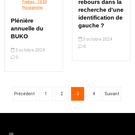
rebours dans la
Freitag - 19:30
Programme
recherche d'une
identification de
Plénière
gauche ?
annuelle du
BUKO
3 octobre 2024
0
3 octobre 2024
0
N
Précédent
1
2
3
4
Suivant
a
v
i
g