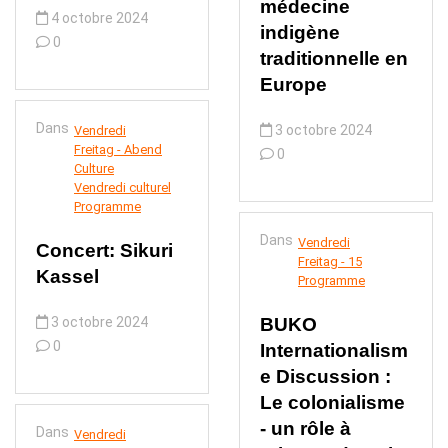
médecine
4 octobre 2024
indigène
0
traditionnelle en
Europe
Dans
3 octobre 2024
Vendredi
Freitag - Abend
0
Culture
Vendredi culturel
Programme
Dans
Vendredi
Concert: Sikuri
Freitag - 15
Kassel
Programme
3 octobre 2024
BUKO
0
Internationalism
e Discussion :
Le colonialisme
- un rôle à
Dans
Vendredi