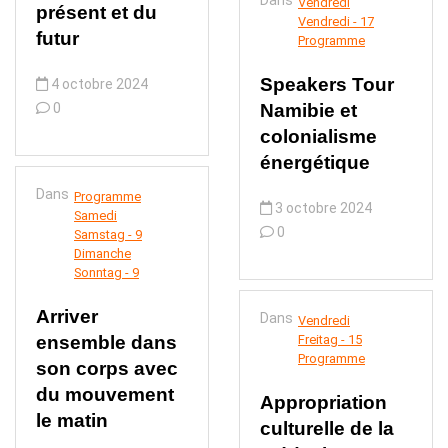
Dans
Vendredi
présent et du
Vendredi - 17
futur
Programme
Speakers Tour
4 octobre 2024
0
Namibie et
colonialisme
énergétique
Dans
Programme
3 octobre 2024
Samedi
0
Samstag - 9
Dimanche
Sonntag - 9
Arriver
Dans
Vendredi
ensemble dans
Freitag - 15
Programme
son corps avec
du mouvement
Appropriation
le matin
culturelle de la