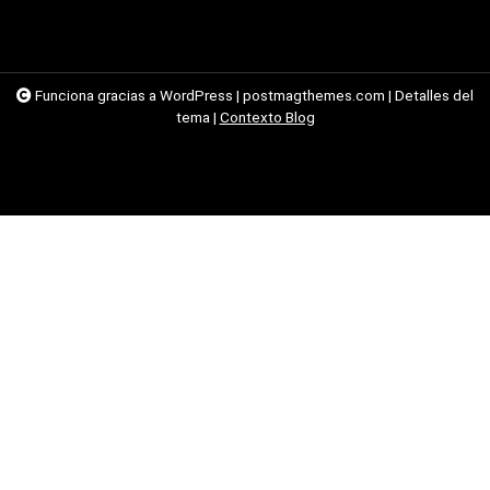
Funciona gracias a WordPress
|
postmagthemes.com
|
Detalles del
tema
|
Contexto Blog