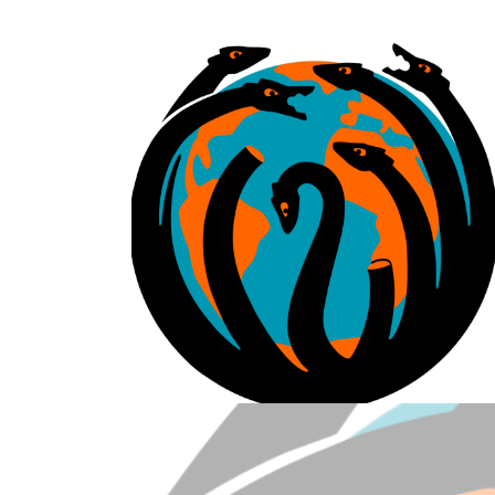
ess
e Spende! Für
sind wir als
 Spenden und
Wir freuen uns
annst Du den