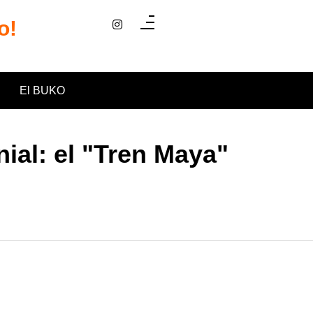
o!
El BUKO
ial: el "Tren Maya"