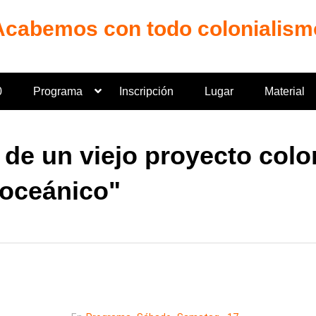
Acabemos con todo colonialism
0
Programa
Inscripción
Lugar
Material
de un viejo proyecto colon
roceánico"