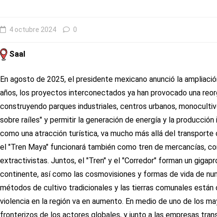
4 octubre 2024
0
Saal
En agosto de 2025, el presidente mexicano anunció la ampliació
años, los proyectos interconectados ya han provocado una reorgan
construyendo parques industriales, centros urbanos, monoculti
sobre raíles" y permitir la generación de energía y la producción 
como una atracción turística, va mucho más allá del transporte
el "Tren Maya" funcionará también como tren de mercancías, con
extractivistas. Juntos, el "Tren" y el "Corredor" forman un gig
continente, así como las cosmovisiones y formas de vida de nu
métodos de cultivo tradicionales y las tierras comunales están
violencia en la región va en aumento. En medio de uno de los m
fronterizos de los actores globales, y junto a las empresas tra