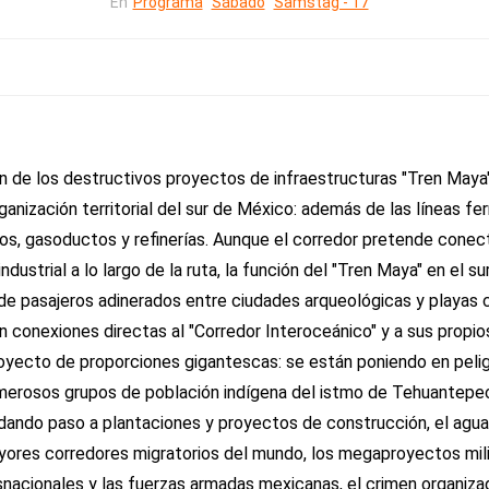
En
Programa
Sábado
Samstag - 17
n de los destructivos proyectos de infraestructuras "Tren Maya"
ización territorial del sur de México: además de las líneas ferr
vos, gasoductos y refinerías. Aunque el corredor pretende cone
industrial a lo largo de la ruta, la función del "Tren Maya" en el
 de pasajeros adinerados entre ciudades arqueológicas y playas 
 conexiones directas al "Corredor Interoceánico" y a sus propi
aproyecto de proporciones gigantescas: se están poniendo en pel
merosos grupos de población indígena del istmo de Tehuantepec 
 dando paso a plantaciones y proyectos de construcción, el agua
ayores corredores migratorios del mundo, los megaproyectos mili
nsnacionales y las fuerzas armadas mexicanas, el crimen organiz