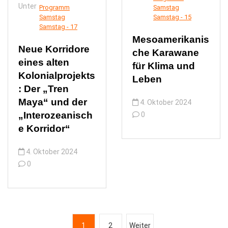
Unter
Programm
Samstag
Samstag
Samstag - 15
Samstag - 17
Mesoamerikanis
Neue Korridore
che Karawane
eines alten
für Klima und
Kolonialprojekts
Leben
: Der „Tren
Maya“ und der
4. Oktober 2024
„Interozeanisch
0
e Korridor“
4. Oktober 2024
0
B
1
2
Weiter