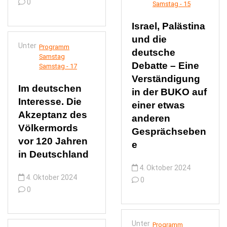
0
Samstag - 15
Israel, Palästina
und die
Unter
Programm
deutsche
Samstag
Debatte – Eine
Samstag - 17
Verständigung
Im deutschen
in der BUKO auf
Interesse. Die
einer etwas
Akzeptanz des
anderen
Völkermords
Gesprächseben
vor 120 Jahren
e
in Deutschland
4. Oktober 2024
4. Oktober 2024
0
0
Unter
Programm