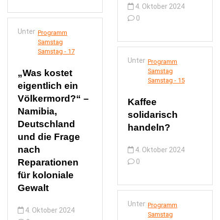
4. Oktober 2024
0
Unter
Programm
Samstag
Samstag - 17
Unter
Programm
Samstag
„Was kostet
Samstag - 15
eigentlich ein
Völkermord?“ –
Kaffee
Namibia,
solidarisch
Deutschland
handeln?
und die Frage
nach
4. Oktober 2024
Reparationen
0
für koloniale
Gewalt
Unter
Programm
4. Oktober 2024
Samstag