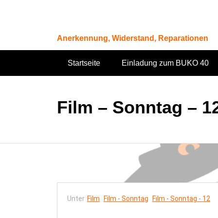
Zum
Inhalt
springen
Anerkennung, Widerstand, Reparationen
Startseite
Einladung zum BUKO 40
Film – Sonntag – 1
Unter
Film
Film - Sonntag
Film - Sonntag - 12