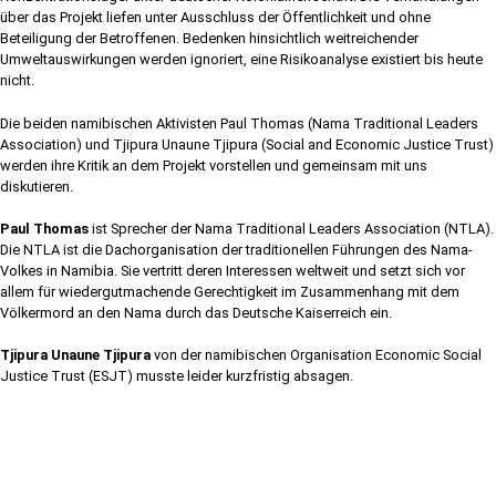
über das Projekt liefen unter Ausschluss der Öffentlichkeit und ohne
Beteiligung der Betroffenen. Bedenken hinsichtlich weitreichender
Umweltauswirkungen werden ignoriert, eine Risikoanalyse existiert bis heute
nicht.
Die beiden namibischen Aktivisten Paul Thomas (Nama Traditional Leaders
Association) und Tjipura Unaune Tjipura (Social and Economic Justice Trust)
werden ihre Kritik an dem Projekt vorstellen und gemeinsam mit uns
diskutieren.
Paul Thomas
ist Sprecher der Nama Traditional Leaders Association (NTLA).
Die NTLA ist die Dachorganisation der traditionellen Führungen des Nama-
Volkes in Namibia. Sie vertritt deren Interessen weltweit und setzt sich vor
allem für wiedergutmachende Gerechtigkeit im Zusammenhang mit dem
Völkermord an den Nama durch das Deutsche Kaiserreich ein.
Tjipura Unaune Tjipura
von der namibischen Organisation Economic Social
Justice Trust (ESJT) musste leider kurzfristig absagen.