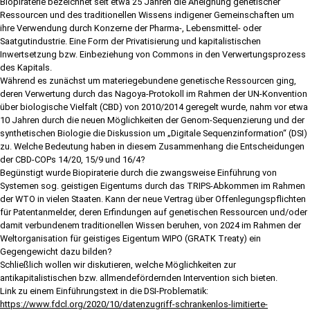
Biopiraterie bezeichnet seit etwa 25 Jahren die Aneignung genetischer
Ressourcen und des traditionellen Wissens indigener Gemeinschaften um
ihre Verwendung durch Konzerne der Pharma-, Lebensmittel- oder
Saatgutindustrie. Eine Form der Privatisierung und kapitalistischen
Inwertsetzung bzw. Einbeziehung von Commons in den Verwertungsprozess
des Kapitals.
Während es zunächst um materiegebundene genetische Ressourcen ging,
deren Verwertung durch das Nagoya-Protokoll im Rahmen der UN-Konvention
über biologische Vielfalt (CBD) von 2010/2014 geregelt wurde, nahm vor etwa
10 Jahren durch die neuen Möglichkeiten der Genom-Sequenzierung und der
synthetischen Biologie die Diskussion um „Digitale Sequenzinformation“ (DSI)
zu. Welche Bedeutung haben in diesem Zusammenhang die Entscheidungen
der CBD-COPs 14/20, 15/9 und 16/4?
Begünstigt wurde Biopiraterie durch die zwangsweise Einführung von
Systemen sog. geistigen Eigentums durch das TRIPS-Abkommen im Rahmen
der WTO in vielen Staaten. Kann der neue Vertrag über Offenlegungspflichten
für Patentanmelder, deren Erfindungen auf genetischen Ressourcen und/oder
damit verbundenem traditionellen Wissen beruhen, von 2024 im Rahmen der
Weltorganisation für geistiges Eigentum WIPO (GRATK Treaty) ein
Gegengewicht dazu bilden?
Schließlich wollen wir diskutieren, welche Möglichkeiten zur
antikapitalistischen bzw. allmendefördernden Intervention sich bieten.
Link zu einem Einführungstext in die DSI-Problematik:
https://www.fdcl.org/2020/10/datenzugriff-schrankenlos-limitierte-