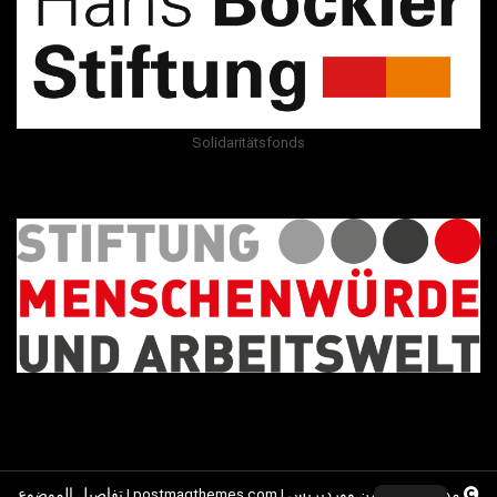
Solidaritätsfonds
مدعوم بفخر من ووردبريس
|
postmagthemes.com
|
تفاصيل الموضوع