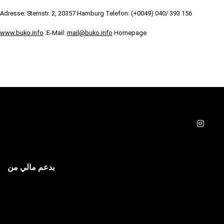
Adresse: Sternstr. 2, 20357 Hamburg Telefon: (+0049) 040/ 393 156
www.buko.info
E-Mail:
mail@buko.info
Homepage:
بدعم مالي من